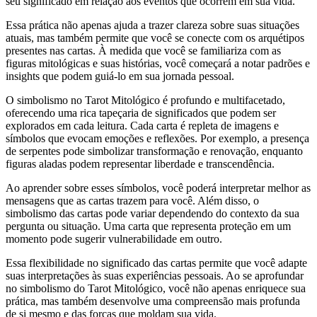
seu significado em relação aos eventos que ocorrem em sua vida.
Essa prática não apenas ajuda a trazer clareza sobre suas situações
atuais, mas também permite que você se conecte com os arquétipos
presentes nas cartas. À medida que você se familiariza com as
figuras mitológicas e suas histórias, você começará a notar padrões e
insights que podem guiá-lo em sua jornada pessoal.
O simbolismo no Tarot Mitológico é profundo e multifacetado,
oferecendo uma rica tapeçaria de significados que podem ser
explorados em cada leitura. Cada carta é repleta de imagens e
símbolos que evocam emoções e reflexões. Por exemplo, a presença
de serpentes pode simbolizar transformação e renovação, enquanto
figuras aladas podem representar liberdade e transcendência.
Ao aprender sobre esses símbolos, você poderá interpretar melhor as
mensagens que as cartas trazem para você. Além disso, o
simbolismo das cartas pode variar dependendo do contexto da sua
pergunta ou situação. Uma carta que representa proteção em um
momento pode sugerir vulnerabilidade em outro.
Essa flexibilidade no significado das cartas permite que você adapte
suas interpretações às suas experiências pessoais. Ao se aprofundar
no simbolismo do Tarot Mitológico, você não apenas enriquece sua
prática, mas também desenvolve uma compreensão mais profunda
de si mesmo e das forças que moldam sua vida.