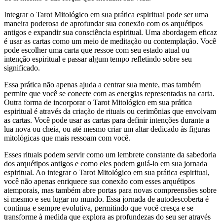
Integrar o Tarot Mitológico em sua prática espiritual pode ser uma
maneira poderosa de aprofundar sua conexão com os arquétipos
antigos e expandir sua consciência espiritual. Uma abordagem eficaz
é usar as cartas como um meio de meditação ou contemplação. Você
pode escolher uma carta que ressoe com seu estado atual ou
intenção espiritual e passar algum tempo refletindo sobre seu
significado.
Essa prática não apenas ajuda a centrar sua mente, mas também
permite que você se conecte com as energias representadas na carta.
Outra forma de incorporar o Tarot Mitológico em sua prática
espiritual é através da criação de rituais ou cerimônias que envolvam
as cartas. Você pode usar as cartas para definir intenções durante a
lua nova ou cheia, ou até mesmo criar um altar dedicado às figuras
mitológicas que mais ressoam com você.
Esses rituais podem servir como um lembrete constante da sabedoria
dos arquétipos antigos e como eles podem guiá-lo em sua jornada
espiritual. Ao integrar o Tarot Mitológico em sua prática espiritual,
você não apenas enriquece sua conexão com esses arquétipos
atemporais, mas também abre portas para novas compreensões sobre
si mesmo e seu lugar no mundo. Essa jornada de autodescoberta é
contínua e sempre evolutiva, permitindo que você cresça e se
transforme à medida que explora as profundezas do seu ser através