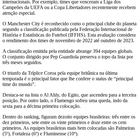
internacionais. Por exemplo, times que venceram a Liga dos
Campeões da UEFA ou a Copa Libertadores recentemente recebem
atenção especial.
O Manchester City é reconhecido como o principal clube do planeta
segundo a classificação publicada pela Federação Internacional de
História e Estatísticas do Futebol (IFFHS). Esta avaliação considera
o rendimento dos times de novembro de 2022 até outubro de 2023.
A classificação emitida pela entidade abrange 394 equipes globais.
O conjunto dirigido por Pep Guardiola preserva o topo da lista por
três meses seguidos.
O triunfo da Tríplice Coroa pela equipe britânica na última
temporada é o principal fator que lhe confere o status de “principal
time do mundo”.
Destaca-se na lista o Al Ahly, do Egito, que ascendeu para a terceira
posição. Por outro lado, o Flamengo sofreu uma queda, indo da
sexta para a décima primeira colocação.
Dentro do ranking, figuram dezoito equipes brasileiras: três entre os
dez primeiros, sete entre os vinte primeiros e doze entre os cem
primeiros. As equipes brasileiras mais bem colocadas são Palmeiras
(5º), Fortaleza (6º) e Fluminense (10º).